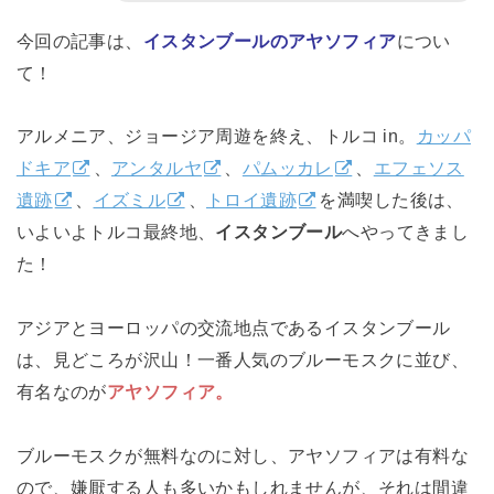
今回の記事は、
イスタンブールのアヤソフィア
につい
て！
アルメニア、ジョージア周遊を終え、トルコ in。
カッパ
ドキア
、
アンタルヤ
、
パムッカレ
、
エフェソス
遺跡
、
イズミル
、
トロイ遺跡
を満喫した後は、
いよいよトルコ最終地、
イスタンブール
へやってきまし
た！
アジアとヨーロッパの交流地点であるイスタンブール
は、見どころが沢山！一番人気のブルーモスクに並び、
有名なのが
アヤソフィア。
ブルーモスクが無料なのに対し、アヤソフィアは有料な
ので、嫌厭する人も多いかもしれませんが、それは間違