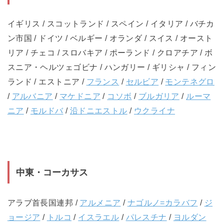
イギリス / スコットランド / スペイン / イタリア / バチカ
ン市国 / ドイツ / ベルギー / オランダ / スイス / オースト
リア / チェコ / スロバキア / ポーランド / クロアチア / ボ
スニア・ヘルツェゴビナ / ハンガリー / ギリシャ / フィン
ランド / エストニア /
フランス
/
セルビア
/
モンテネグロ
/
アルバニア
/
マケドニア
/
コソボ
/
ブルガリア
/
ルーマ
ニア
/
モルドバ
/
沿ドニエストル
/
ウクライナ
中東・コーカサス
アラブ首長国連邦 /
アルメニア
/
ナゴルノ=カラバフ
/
ジ
ョージア
/
トルコ
/
イスラエル
/
パレスチナ
/
ヨルダン