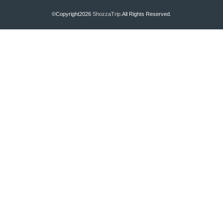
©Copyright2026
ShozzaTrip
.All Rights Reserved.