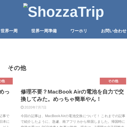
世界一周
世界一周準備
ワーホリ
お問い合わせ
その他
の他
その他
めっ
修理不要？MacBook Airの電池を自力で交
換してみた。めっちゃ簡単やん！
2020年7月7日
記事で
今回の記事は、MacBook Airの電池交換について！ これまでの記事
日本に
で紹介したように、急遽、南アフリカから帰国しました。帰国時に