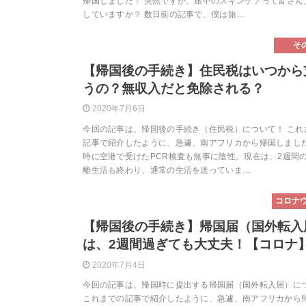
帰国しました！ 突然ですが、旅中のスキンケアって皆さん
していますか？ 数日前の記事で、僕は旅…
そ
【帰国後の手続き】住民税はいつから
うの？無収入だと免除される？
2020年7月6日
今回の記事は、帰国後の手続き（住民税）について！ これ
記事で紹介したように、急遽、南アフリカから帰国しまし
時に空港で受けたPCR検査も無事に陰性。現在は、2週間
離生活も終わり、通常の生活を送っていま…
コロナ
【帰国後の手続き】帰国届（国外転入
は、2週間過ぎても大丈夫！【コロナ
2020年7月4日
今回の記事は、帰国時に提出する帰国届（国外転入届）に
これまでの記事で紹介したように、急遽、南アフリカから