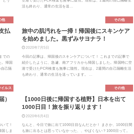
、どう
空港で受けたPCR検査も無事に陰性。現在は、2週間の自己隔離生
活も終わり、通常の生活を送…
の他
その他
支払
旅中の肌汚れを一掃！帰国後にスキンケア
を始めました。黒ずみサヨナラ！
2020年7月5日
までの
今回の記事は、帰国後のスキンケアについて！ これまでの記事で
た。帰国
紹介したように、急遽、南アフリカから帰国しました。帰国時に空
の自己隔
港で受けたPCR検査も無事に陰性。現在は、2週間の自己隔離生活
も終わり、通常の生活を送っています。 …
ウイルス
その他
届）
【1000日後に帰国する植野】日本を出て
】
1000日目！旅を振り返ります！
2020年6月4日
ついて！
なんと、今日で旅に出て1000日目なんだとか！ まさか、1000日間
帰国しま
も旅に出るとは思っていなかった、、やばくない？1000日って。