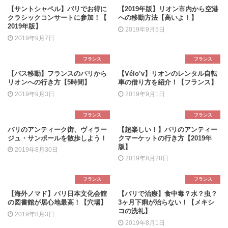
【サントシャペル】パリでお得に
【2019年版】リオン市内から空港
クラシックコンサートに参加！【
への移動方法【高いよ！】
2019年版】
2019年9月5日
2019年9月7日
フランス
フランス
【バス移動】フランスのパリから
【Vélo’v】リオンのレンタル自転
リオンへの行き方【5時間】
車の借り方を紹介！【フランス】
2019年9月3日
2019年9月1日
フランス
フランス
パリのアンティーク街、ヴィラー
【超楽しい！】パリのアンティー
ジュ・サンポールを散歩しよう！
クマーケットの行き方【2019年
版】
2019年8月30日
2019年8月28日
フランス
フランス
【海外ノマド】パリ日本文化会館
【パリで治療】食中毒？水？虫？
の図書館が居心地最高！【穴場】
3ヶ月下痢が治らない！【メキシ
コの洗礼】
2019年8月3日
2019年8月1日