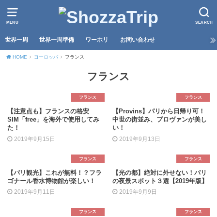
MENU
SEARCH
世界一周
世界一周準備
ワーホリ
お問い合わせ
HOME
ヨーロッパ
フランス
フランス
フランス
フランス
【注意点も】フランスの格安
【Provins】パリから日帰り可！
SIM「free」を海外で使用してみ
中世の街並み、プロヴァンが美し
た！
い！
2019年9月15日
2019年9月13日
フランス
フランス
【パリ観光】これが無料！？フラ
【光の都】絶対に外せない！パリ
ゴナール香水博物館が楽しい！
の夜景スポット３選【2019年版】
2019年9月11日
2019年9月9日
フランス
フランス