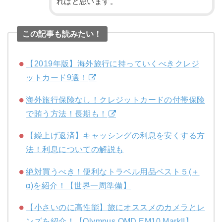
ればと思います。
この記事も読みたい！
【2019年版】海外旅行に持っていくべきクレジ
ットカード9選！
海外旅行保険なし！クレジットカードの付帯保険
で賄う方法！長期も！
【繰上げ返済】キャッシングの利息を安くする方
法！利息についての解説も
絶対買うべき！便利なトラベル用品ベスト５(＋
α)を紹介！【世界一周準備】
【小さいのに高性能】旅にオススメのカメラとレ
ンズを紹介！【Olympus OMD EM10 MarkII】