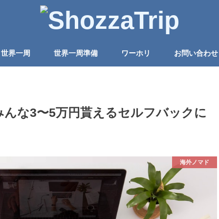
世界一周
世界一周準備
ワーホリ
お問い合わせ
んな3〜5万円貰えるセルフバックに
海外ノマド