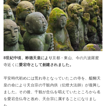
8世紀中頃、称徳天皇により
京都・東山、今の六波羅蜜
寺近くに
愛宕寺として創建されました。
平安時代初めには荒れ寺となっていたこの寺を、醍醐天
皇の命により天台宗の千観内供（伝燈大法師）が復興し
ました。その後、千観が念仏を唱えていたところから名
を愛宕念仏寺と改め、天台宗に属することになりまし
た。