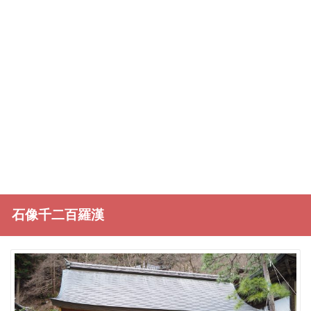
石像千二百羅漢