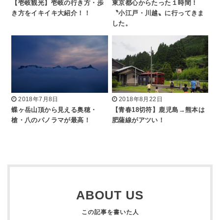
【壱岐観光】壱岐の行き方・歩
東京都心からたった１時間！
き方をイキイキ大紹介！！
〝小江戸・川越〟に行ってきま
した。
2018年7月8日
2018年8月22日
蝶ヶ岳山頂から見える奥穂・
【青春18切符】鹿児島→熊本は
槍・八のパノラマが最高！
肥薩線がアツい！
ABOUT US