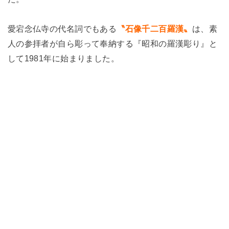
愛宕念仏寺の代名詞でもある
〝石像千二百羅漢〟
は、素
人の参拝者が自ら彫って奉納する『昭和の羅漢彫り』と
して1981年に始まりました。