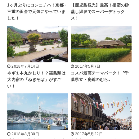
1ヶ月ぶりにコンニチハ！京都・
【鹿児島観光】最高！指宿の砂
三重の田舎で元気にやっていま
蒸し温泉でスーパーデトック
した！
ス！
2018年7月14日
2017年5月7日
ネギ１本丸かじり！？福島県は
コスパ最高テーマパーク！〝千
大内宿の「ねぎそば」がすご
葉県立・房総のむら〟
い！
2018年8月30日
2017年5月22日