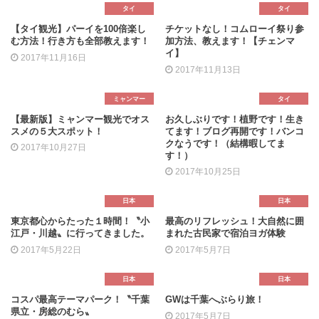
タイ
タイ
【タイ観光】パーイを100倍楽し
チケットなし！コムローイ祭り参
む方法！行き方も全部教えます！
加方法、教えます！【チェンマ
イ】
2017年11月16日
2017年11月13日
ミャンマー
タイ
【最新版】ミャンマー観光でオス
お久しぶりです！植野です！生き
スメの５大スポット！
てます！ブログ再開です！バンコ
クなうです！（結構暇してま
2017年10月27日
す！）
2017年10月25日
日本
日本
東京都心からたった１時間！〝小
最高のリフレッシュ！大自然に囲
江戸・川越〟に行ってきました。
まれた古民家で宿泊ヨガ体験
2017年5月22日
2017年5月7日
日本
日本
コスパ最高テーマパーク！〝千葉
GWは千葉へぶらり旅！
県立・房総のむら〟
2017年5月7日