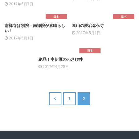
2017年5月7日
日本
日本
南禅寺は別院・南禅院が素晴らし
嵐山の愛宕念仏寺
い！
2017年5月1日
2017年5月1日
日本
絶品！中伊豆のわさび丼
2017年4月23日
<
1
2