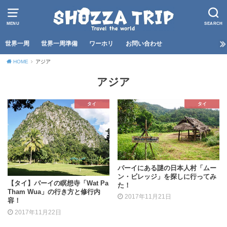
MENU
SEARCH
世界一周
世界一周準備
ワーホリ
お問い合わせ
HOME
アジア
アジア
タイ
タイ
パーイにある謎の日本人村「ムー
ン・ビレッジ」を探しに行ってみ
【タイ】パーイの瞑想寺「Wat Pa
た！
Tham Wua」の行き方と修行内
2017年11月21日
容！
2017年11月22日