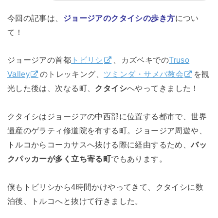
今回の記事は、
ジョージアのクタイシの歩き方
につい
て！
ジョージアの首都
トビリシ
、カズベキでの
Truso
Valley
のトレッキング、
ツミンダ・サメバ教会
を観
光した後は、次なる町、
クタイシ
へやってきました！
クタイシはジョージアの中西部に位置する都市で、世界
遺産のゲラティ修道院を有する町。ジョージア周遊や、
トルコからコーカサスへ抜ける際に経由するため、
バッ
クパッカーが多く立ち寄る町
でもあります。
僕もトビリシから4時間かけやってきて、クタイシに数
泊後、トルコへと抜けて行きました。