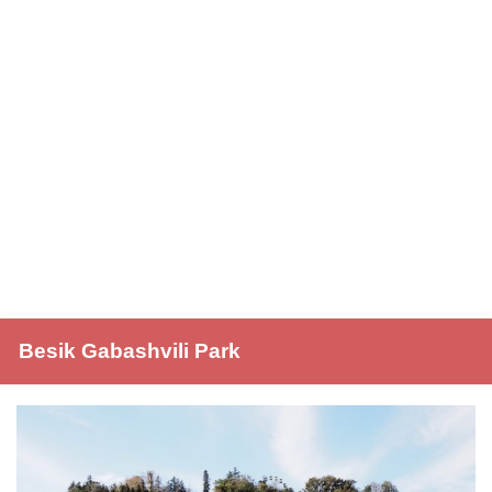
Besik Gabashvili Park