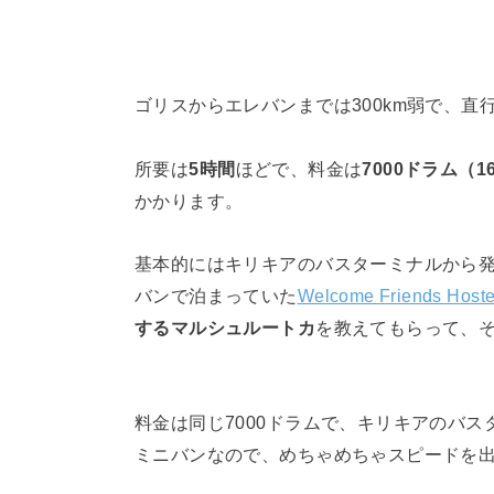
ゴリスからエレバンまでは300km弱で、直
所要は
5時間
ほどで、料金は
7000ドラム（1
かかります。
基本的にはキリキアのバスターミナルから
バンで泊まっていた
Welcome Friends Hoste
するマルシュルートカ
を教えてもらって、
料金は同じ7000ドラムで、キリキアのバ
ミニバンなので、めちゃめちゃスピードを