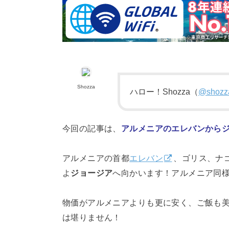
Shozza
ハロー！Shozza（
@shozza
今回の記事は、
アルメニアのエレバンから
アルメニアの首都
エレバン
、ゴリス、ナ
よ
ジョージア
へ向かいます！アルメニア同
物価がアルメニアよりも更に安く、ご飯も
は堪りません！