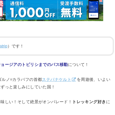
trip
）です！
ジョージアのトビリシまでのバス移動
について！
ゴルノ=カラバフの首都
ステパナケルト
を周遊後、いよい
様ずっと楽しみにしていた国！
美味しい！そして絶景がオンパレード！
トレッキング好き
に