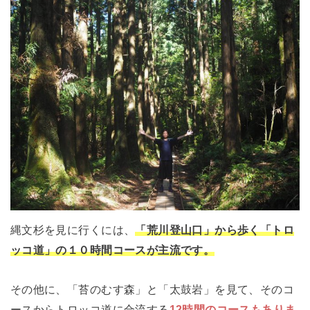
縄文杉を見に行くには、
「荒川登山口」から歩く「トロ
ッコ道」の１０時間コースが主流です。
その他に、「苔のむす森」と「太鼓岩」を見て、そのコ
ースからトロッコ道に合流する
12時間のコースもありま