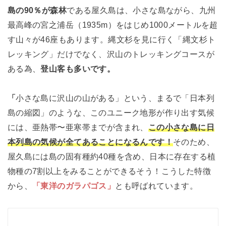
島の90％が森林
である屋久島は、小さな島ながら、九州
最高峰の宮之浦岳（1935m）をはじめ1000メートルを超
す山々が46座もあります。縄文杉を見に行く「縄文杉ト
レッキング」だけでなく、沢山のトレッキングコースが
ある為、
登山客も多いです。
「
小さな島に沢山の山がある」という、まるで「日本列
島の縮図」のような、このユニーク地形が作り出す気候
には、亜熱帯〜亜寒帯までが含まれ、
この小さな島に日
本列島の気候が全てあることになるんです！
そのため、
屋久島には島の固有種約40種を含め、日本に存在する植
物種の7割以上をみることができるそう！こうした特徴
から、
「東洋のガラパゴス」
とも呼ばれています。