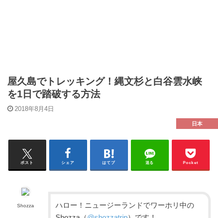
屋久島でトレッキング！縄文杉と白谷雲水峡
を1日で踏破する方法
2018年8月4日
日本
ポスト
シェア
はてブ
送る
Pocket
ハロー！ニュージーランドでワーホリ中の
Shozza
Shozza（
@shozzatrip
）です！