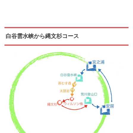
白谷雲水峡から縄文杉コース