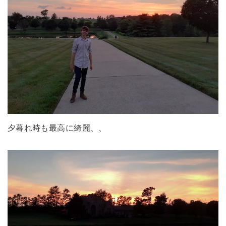
夕暮れ時も最高に綺麗、、