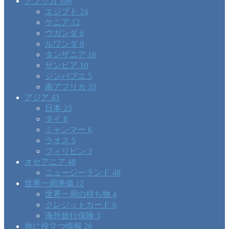
アフリカ
106
エジプト
24
ケニア
12
ウガンダ
6
ルワンダ
9
タンザニア
16
ザンビア
10
ジンバブエ
5
南アフリカ
33
アジア
43
日本
23
タイ
8
ミャンマー
6
ラオス
5
フィリピン
3
オセアニア
48
ニュージーランド
48
世界一周準備
12
世界一周の持ち物
4
クレジットカード
6
海外旅行保険
3
旅に役立つ情報
28