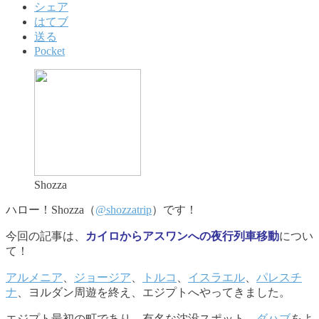
シェア
はてブ
送る
Pocket
Shozza
ハロー！Shozza（
@shozzatrip
）です！
今回の記事は、
カイロからアスワンへの夜行列車移動
につい
て！
アルメニア
、
ジョージア
、
トルコ
、
イスラエル
、
パレスチ
ナ
、ヨルダン周遊を終え、エジプトへやってきました。
エジプト最初の町であり、有名な沈没スポット、
ダハブ
をよ