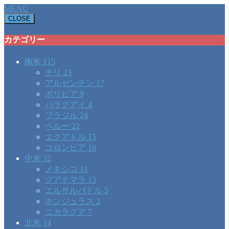
MENU
CLOSE
カテゴリー
南米
115
チリ
23
アルゼンチン
17
ボリビア
9
パラグアイ
4
ブラジル
24
ペルー
22
エクアドル
15
コロンビア
16
中米
32
メキシコ
11
グアテマラ
15
エルサルバドル
5
ホンジュラス
2
ニカラグア
7
北米
14