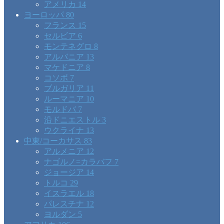
アメリカ
14
ヨーロッパ
80
フランス
15
セルビア
6
モンテネグロ
8
アルバニア
13
マケドニア
8
コソボ
7
ブルガリア
11
ルーマニア
10
モルドバ
7
沿ドニエストル
3
ウクライナ
13
中東/コーカサス
83
アルメニア
12
ナゴルノ=カラバフ
7
ジョージア
14
トルコ
29
イスラエル
18
パレスチナ
12
ヨルダン
5