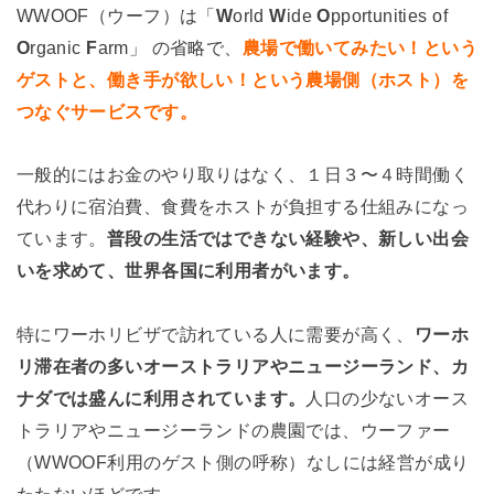
WWOOF（ウーフ）は「
W
orld
W
ide
O
pportunities of
O
rganic
F
arm」 の省略で、
農場で働いてみたい！という
ゲストと、働き手が欲しい！という農場側（ホスト）を
つなぐサービスです。
一般的にはお金のやり取りはなく、１日３〜４時間働く
代わりに宿泊費、食費をホストが負担する仕組みになっ
ています。
普段の生活ではできない経験や、新しい出会
いを求めて、世界各国に利用者がいます。
特にワーホリビザで訪れている人に需要が高く、
ワーホ
リ滞在者の多いオーストラリアやニュージーランド、カ
ナダでは盛んに利用されています。
人口の少ないオース
トラリアやニュージーランドの農園では、ウーファー
（WWOOF利用のゲスト側の呼称）なしには経営が成り