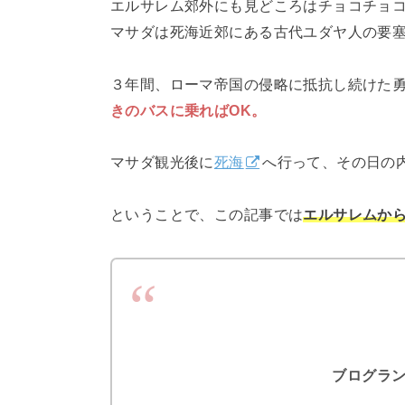
エルサレム郊外にも見どころはチョコチョ
マサダは死海近郊にある古代ユダヤ人の要
３年間、ローマ帝国の侵略に抵抗し続けた
きのバスに乗ればOK。
マサダ観光後に
死海
へ行って、その日の
ということで、この記事では
エルサレムか
ブログラ