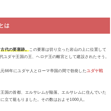
とは
る
古代の要塞跡。
この要塞は切り立った岩山の上に位置して
古代ユダヤ王国の王、ヘロデ王の離宮として建設されたそう。
元66年にユダヤ人とローマ帝国の間で勃発した
ユダヤ戦
ヤ王国の首都、エルサレムが陥落。エルサレムに住んでいた
に立て籠もりました。その数はおよそ1000人。