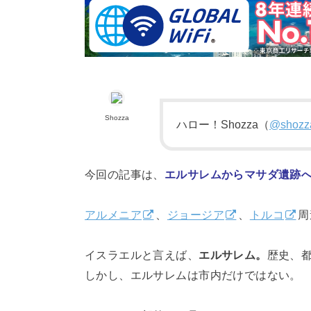
Shozza
ハロー！Shozza（
@shozza
今回の記事は、
エルサレムからマサダ遺跡
アルメニア
、
ジョージア
、
トルコ
周
イスラエルと言えば、
エルサレム。
歴史、
しかし、エルサレムは市内だけではない。